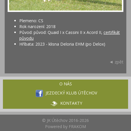
Plemeno: CS
Rok narození: 2018
Původ: původ: Quaid I x Cassini II x Acord II,
certifikát
původu
Hříbata: 2023 - klisna Deloria EHM (po Delox)
◄ zpět
O NÁS
JEZDECKÝ KLUB ÚTĚCHOV
KONTAKTY
© JK Útěchov 2016-2026
Powered by
FRAKOM